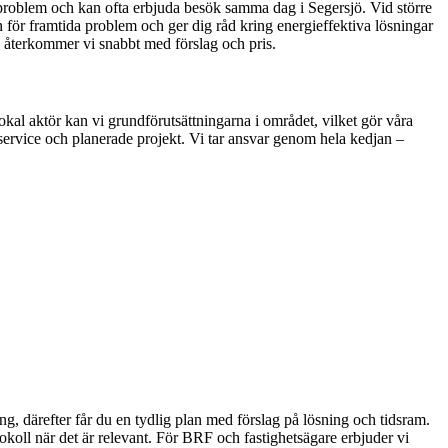
ta problem och kan ofta erbjuda besök samma dag i Segersjö. Vid större
 för framtida problem och ger dig råd kring energieffektiva lösningar
å återkommer vi snabbt med förslag och pris.
kal aktör kan vi grundförutsättningarna i området, vilket gör våra
 service och planerade projekt. Vi tar ansvar genom hela kedjan –
g, därefter får du en tydlig plan med förslag på lösning och tidsram.
tokoll när det är relevant. För BRF och fastighetsägare erbjuder vi