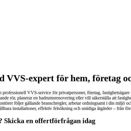
d VVS-expert för hem, företag o
 professionell VVS-service för privatpersoner, företag, fastighetsägare 
de rör, planerar en badrumsrenovering eller vill säkerställa att fastigh
örer följer gällande branschregler, arbetar ordningsamt i din miljö och
ållbara installationer, effektiv felsökning och smidiga åtgärder – från för
? Skicka en offertförfrågan idag