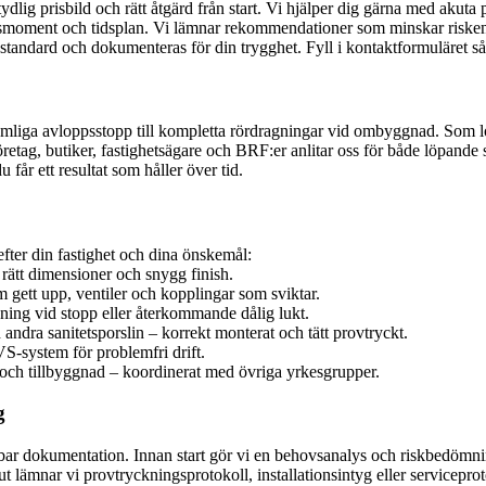
tydlig prisbild och rätt åtgärd från start. Vi hjälper dig gärna med aku
rbetsmoment och tidsplan. Vi lämnar rekommendationer som minskar risken
chstandard och dokumenteras för din trygghet. Fyll i kontaktformuläret s
komliga avloppsstopp till kompletta rördragningar vid ombyggnad. Som lo
retag, butiker, fastighetsägare och BRF:er anlitar oss för både löpande
u får ett resultat som håller över tid.
fter din fastighet och dina önskemål:
 rätt dimensioner och snygg finish.
 gett upp, ventiler och kopplingar som sviktar.
ning vid stopp eller återkommande dålig lukt.
ndra sanitetsporslin – korrekt monterat och tätt provtryckt.
S-system för problemfri drift.
och tillbyggnad – koordinerat med övriga yrkesgrupper.
g
rbar dokumentation. Innan start gör vi en behovsanalys och riskbedömnin
ut lämnar vi provtryckningsprotokoll, installationsintyg eller servicepro