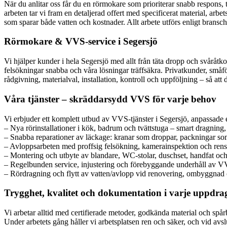
När du anlitar oss får du en rörmokare som prioriterar snabb respons, 
arbeten tar vi fram en detaljerad offert med specificerat material, a
som sparar både vatten och kostnader. Allt arbete utförs enligt brans
Rörmokare & VVS-service i Segersjö
Vi hjälper kunder i hela Segersjö med allt från täta dropp och svåråt
felsökningar snabba och våra lösningar träffsäkra. Privatkunder, småfö
rådgivning, materialval, installation, kontroll och uppföljning – så att d
Våra tjänster – skräddarsydd VVS för varje behov
Vi erbjuder ett komplett utbud av VVS-tjänster i Segersjö, anpassade e
– Nya rörinstallationer i kök, badrum och tvättstuga – smart dragning,
– Snabba reparationer av läckage: kranar som droppar, packningar som
– Avloppsarbeten med proffsig felsökning, kamerainspektion och rens
– Montering och utbyte av blandare, WC-stolar, duschset, handfat och a
– Regelbunden service, injustering och förebyggande underhåll av VV
– Rördragning och flytt av vatten/avlopp vid renovering, ombyggnad 
Trygghet, kvalitet och dokumentation i varje uppdra
Vi arbetar alltid med certifierade metoder, godkända material och spå
Under arbetets gång håller vi arbetsplatsen ren och säker, och vid avsl